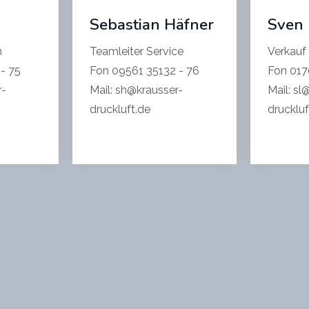
Sebastian Häfner
Sven
en
Teamleiter Service
Verkauf
 - 75
Fon 09561 35132 - 76
Fon 01
r-
Mail: sh@krausser-
Mail: sl
druckluft.de
druckluf