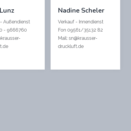
 Lunz
Nadine Scheler
 - Außendienst
Verkauf - Innendienst
70 - 9666760
Fon 09561/35132 82
@krausser-
Mail: sn@krausser-
t.de
druckluft.de