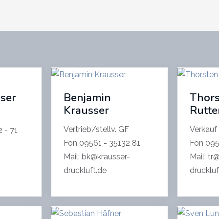
sser
Benjamin
Thors
Krausser
Rutte
Vertrieb/stellv. GF
Verkauf
2 - 71
Fon 09561 - 35132 81
Fon 095
-
Mail: bk@krausser-
Mail: tr
druckluft.de
druckluf